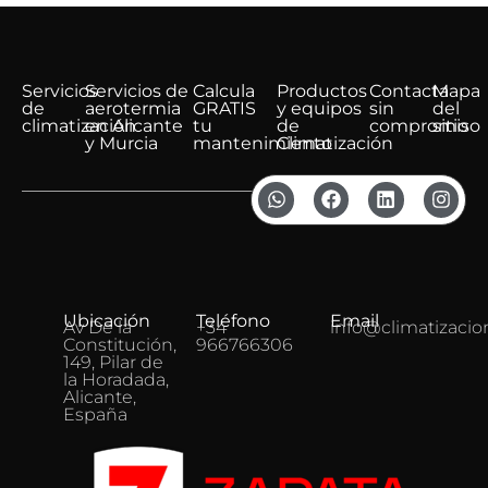
Servicios
Servicios de
Calcula
Productos
Contacta
Mapa
de
aerotermia
GRATIS
y equipos
sin
del
climatización
en Alicante
tu
de
compromiso
sitio
y Murcia
mantenimiento
Climatización
Ubicación
Teléfono
Email
Av De la
+34
info@climatizacio
Constitución,
966766306
149, Pilar de
la Horadada,
Alicante,
España