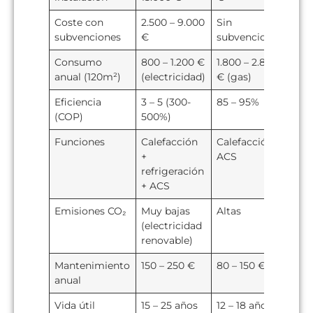
Coste con
2.500 – 9.000
Sin
subvenciones
€
subvenciones
Consumo
800 – 1.200 €
1.800 – 2.800
anual (120m²)
(electricidad)
€ (gas)
Eficiencia
3 – 5 (300-
85 – 95%
(COP)
500%)
Funciones
Calefacción
Calefacción +
+
ACS
refrigeración
+ ACS
Emisiones CO₂
Muy bajas
Altas
(electricidad
renovable)
Mantenimiento
150 – 250 €
80 – 150 €
anual
Vida útil
15 – 25 años
12 – 18 años