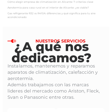
Cómo elegir empresa de climatización en Alicante: 7 criterios clave
Aerotermia para casa rural en el interior de Alicante: ¿es viable?
Gas refrigerante R32 vs R410A: diferencias y qué significa para tu aire
acondicionado
NUESTROS SERVICIOS
¿A qué nos
dedicamos?
Instalamos, mantenemos y reparamos
aparatos de climatización, calefacción y
aerotermia.
Además trabajamos con las marcas
lideres del mercado como Ariston, Fleck,
Svan o Panasonic entre otras.