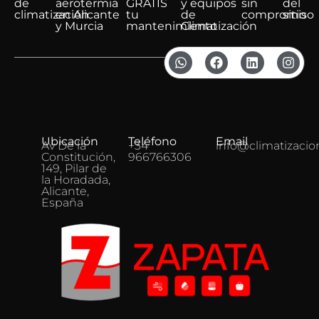
de
aerotermia
GRATIS
y equipos
sin
del
climatización
en Alicante
tu
de
compromiso
sitio
y Murcia
mantenimiento
Climatización
Ubicación
Teléfono
Email
Av De la
+34
info@climatizacio
Constitución,
966766306
149, Pilar de
la Horadada,
Alicante,
España