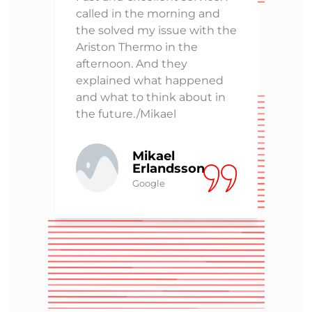
er
called in the morning and
prob
 the
the solved my issue with the
of t
Ariston Thermo in the
an A
 fuss
afternoon. And they
Lero
e.
explained what happened
not 
end
and what to think about in
them
the future./Mikael
ZAPA
chan
elec
Mikael
supp
Erlandsson
engi
Google
orie