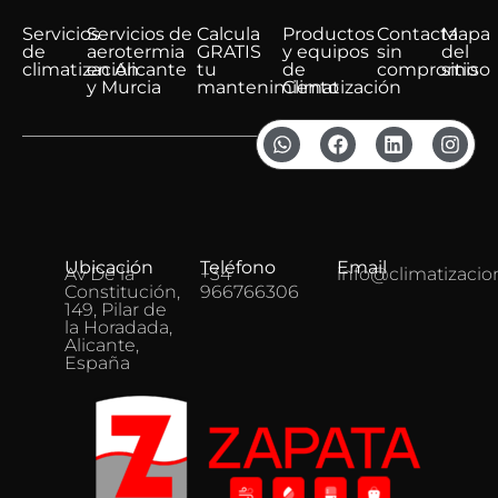
Servicios
Servicios de
Calcula
Productos
Contacta
Mapa
de
aerotermia
GRATIS
y equipos
sin
del
climatización
en Alicante
tu
de
compromiso
sitio
y Murcia
mantenimiento
Climatización
Ubicación
Teléfono
Email
Av De la
+34
info@climatizacio
Constitución,
966766306
149, Pilar de
la Horadada,
Alicante,
España