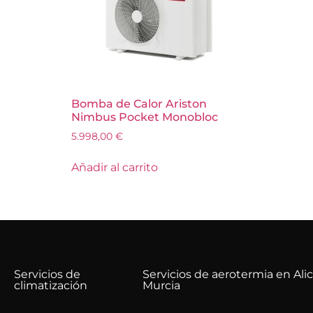
Bomba de Calor Ariston
Nimbus Pocket Monobloc
5.998,00
€
Añadir al carrito
Servicios de
Servicios de aerotermia en Ali
climatización
Murcia