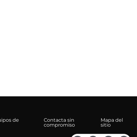
uipos de
Contacta sin
Mapa del
compromiso
sitio