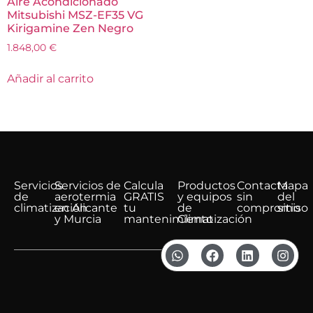
Aire Acondicionado
Mitsubishi MSZ-EF35 VG
Kirigamine Zen Negro
1.848,00
€
Añadir al carrito
Servicios
Servicios de
Calcula
Productos
Contacta
Mapa
de
aerotermia
GRATIS
y equipos
sin
del
climatización
en Alicante
tu
de
compromiso
sitio
y Murcia
mantenimiento
Climatización