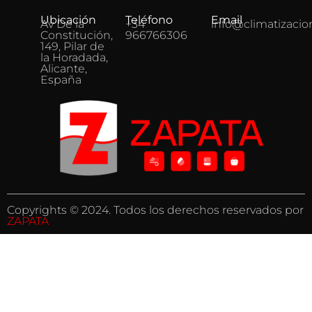
Ubicación
Teléfono
Email
Av De la
+34
info@climatizacio
Constitución,
966766306
149, Pilar de
la Horadada,
Alicante,
España
Copyrights © 2024. Todos los derechos reservados por
ZAPATA