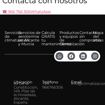
Contacta con nosotros
☎ 966 766 306
WhatsApp
Servicios
Servicios de
Calcula
Productos
Contacta
Mapa
de
aerotermia
GRATIS
y equipos
sin
del
climatización
en Alicante
tu
de
compromiso
sitio
y Murcia
mantenimiento
Climatización
Ubicación
Teléfono
Email
Av De la
+34
info@climatizacio
Constitución,
966766306
149, Pilar de
la Horadada,
Alicante,
España