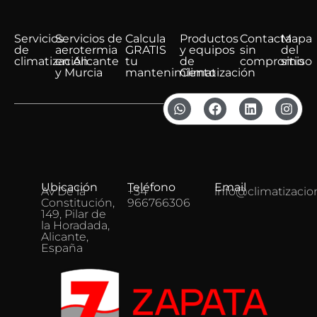
Servicios
Servicios de
Calcula
Productos
Contacta
Mapa
de
aerotermia
GRATIS
y equipos
sin
del
climatización
en Alicante
tu
de
compromiso
sitio
y Murcia
mantenimiento
Climatización
Ubicación
Teléfono
Email
Av De la
+34
info@climatizacio
Constitución,
966766306
149, Pilar de
la Horadada,
Alicante,
España