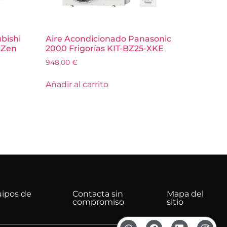
bishi
Aire Acondicionado Panasonic
 Zen
2000 Frigorías KIT-BZ25-XKE
948,00
€
Añadir al carrito
uipos de
Contacta sin
Mapa del
compromiso
sitio