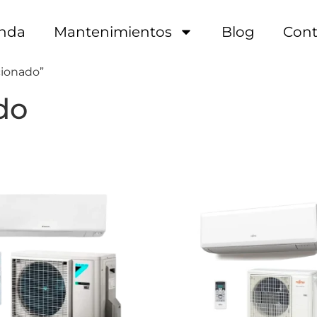
enda
Mantenimientos
Blog
Cont
cionado”
do