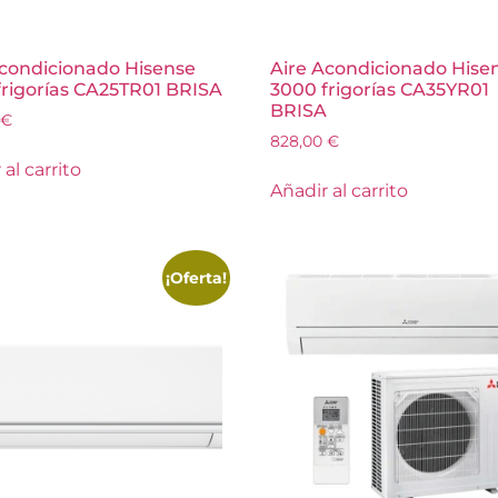
Acondicionado Hisense
Aire Acondicionado Hise
frigorías CA25TR01 BRISA
3000 frigorías CA35YR01
BRISA
€
828,00
€
al carrito
Añadir al carrito
¡Oferta!