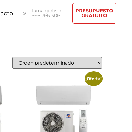
Llama gratis al
PRESUPUESTO
acto
966 766 306
GRATUITO
¡Oferta!