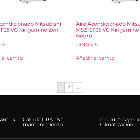
condicionado Mitsubishi
Aire Acondicionado Mitsu
F25 VG Kirigamine Zen
MSZ-EF35 VG Kirigamine
Negro
00
€
1.848,00
€
al carrito
Añadir al carrito
1
2
→
cante y
Calcula GRATIS tu
Productos y eq
mantenimiento
Climatización