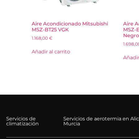
Aire Acondicionado Mitsubishi
Aire A
MSZ-BT25 VGK
MSZ-E
Negro
1.168,00
€
1.698,
Añadir al carrito
Añadir 
Servicios de
Servicios de aerotermia en Ali
climatización
Murcia