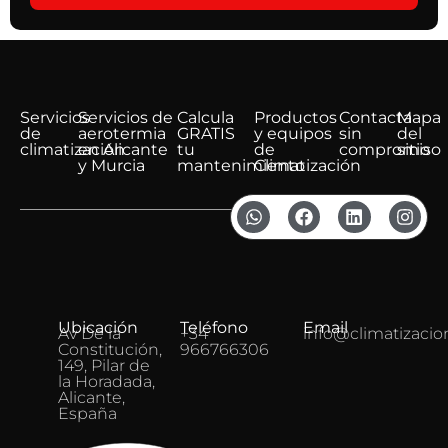
Alternative:
Servicios
Servicios de
Calcula
Productos
Contacta
Mapa
de
aerotermia
GRATIS
y equipos
sin
del
climatización
en Alicante
tu
de
compromiso
sitio
y Murcia
mantenimiento
Climatización
Ubicación
Teléfono
Email
Av De la
+34
info@climatizacio
Constitución,
966766306
149, Pilar de
la Horadada,
Alicante,
España